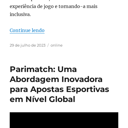
experiência de jogo e tornando-a mais
inclusiva.
“A Casa de Apostas que Aceita Depós
Continue lendo
Publicado
Categorias
29 de julho de 2023
online
em
Parimatch: Uma
Abordagem Inovadora
para Apostas Esportivas
em Nível Global