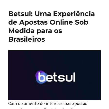
Betsul: Uma Experiência
de Apostas Online Sob
Medida para os
Brasileiros
Com o aumento do interesse nas apostas