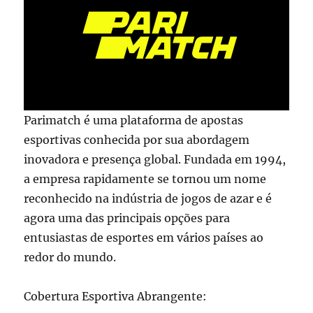
Parimatch é uma plataforma de apostas
esportivas conhecida por sua abordagem
inovadora e presença global. Fundada em 1994,
a empresa rapidamente se tornou um nome
reconhecido na indústria de jogos de azar e é
agora uma das principais opções para
entusiastas de esportes em vários países ao
redor do mundo.
Cobertura Esportiva Abrangente: