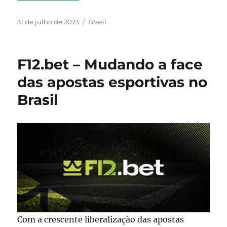
Publicado
Categorias
31 de julho de 2023
Brasil
em
F12.bet – Mudando a face
das apostas esportivas no
Brasil
Com a crescente liberalização das apostas