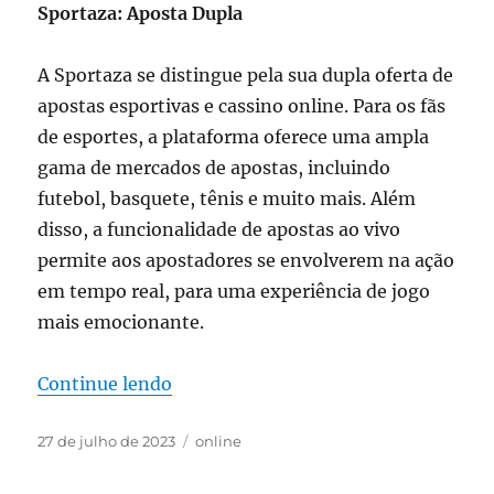
Sportaza: Aposta Dupla
A Sportaza se distingue pela sua dupla oferta de
apostas esportivas e cassino online. Para os fãs
de esportes, a plataforma oferece uma ampla
gama de mercados de apostas, incluindo
futebol, basquete, tênis e muito mais. Além
disso, a funcionalidade de apostas ao vivo
permite aos apostadores se envolverem na ação
em tempo real, para uma experiência de jogo
mais emocionante.
“Sportaza: Inovação e Emoção no Me
Continue lendo
Publicado
Categorias
27 de julho de 2023
online
em