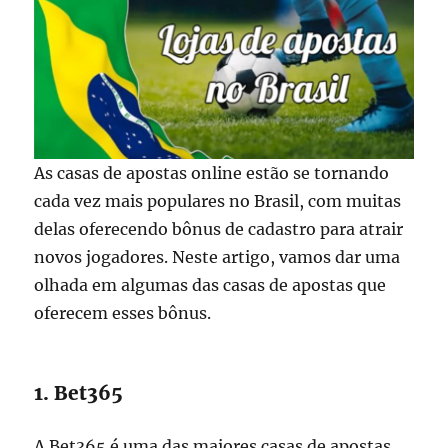
As casas de apostas online estão se tornando
cada vez mais populares no Brasil, com muitas
delas oferecendo bônus de cadastro para atrair
novos jogadores. Neste artigo, vamos dar uma
olhada em algumas das casas de apostas que
oferecem esses bônus.
1. Bet365
A Bet365 é uma das maiores casas de apostas