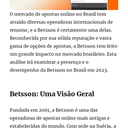
O mercado de apostas online no Brasil tem
atraído diversas operadoras internacionais de
renome, e a Betsson é certamente uma delas.
Reconhecida por sua sólida reputação e vasta
gama de opções de apostas, a Betsson tem feito
um grande impacto no mercado brasileiro. Esta
análise irá examinar a presença e o
desempenho da Betsson no Brasil em 2023.
Betsson: Uma Visão Geral
Fundada em 2001, a Betsson é uma das
operadoras de apostas online mais antigas e
estabelecidas do mundo. Com sede na Suécia, a