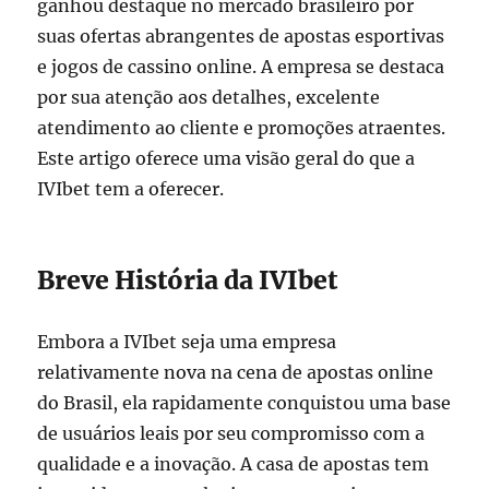
ganhou destaque no mercado brasileiro por
suas ofertas abrangentes de apostas esportivas
e jogos de cassino online. A empresa se destaca
por sua atenção aos detalhes, excelente
atendimento ao cliente e promoções atraentes.
Este artigo oferece uma visão geral do que a
IVIbet tem a oferecer.
Breve História da IVIbet
Embora a IVIbet seja uma empresa
relativamente nova na cena de apostas online
do Brasil, ela rapidamente conquistou uma base
de usuários leais por seu compromisso com a
qualidade e a inovação. A casa de apostas tem