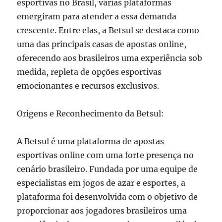
esportivas no Brasil, várias plataformas
emergiram para atender a essa demanda
crescente. Entre elas, a Betsul se destaca como
uma das principais casas de apostas online,
oferecendo aos brasileiros uma experiência sob
medida, repleta de opções esportivas
emocionantes e recursos exclusivos.
Origens e Reconhecimento da Betsul:
A Betsul é uma plataforma de apostas
esportivas online com uma forte presença no
cenário brasileiro. Fundada por uma equipe de
especialistas em jogos de azar e esportes, a
plataforma foi desenvolvida com o objetivo de
proporcionar aos jogadores brasileiros uma