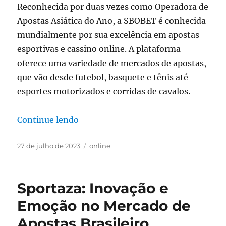
Reconhecida por duas vezes como Operadora de
Apostas Asiática do Ano, a SBOBET é conhecida
mundialmente por sua excelência em apostas
esportivas e cassino online. A plataforma
oferece uma variedade de mercados de apostas,
que vão desde futebol, basquete e tênis até
esportes motorizados e corridas de cavalos.
“SBOBET: Uma Potência Global Chega
Continue lendo
Publicado
Categorias
27 de julho de 2023
online
em
Sportaza: Inovação e
Emoção no Mercado de
Apostas Brasileiro