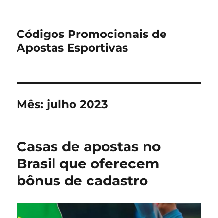
Códigos Promocionais de
Apostas Esportivas
Mês:
julho 2023
Casas de apostas no
Brasil que oferecem
bônus de cadastro