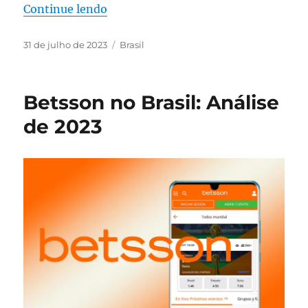
“F12.bet – Mudando a face das aposta
Continue lendo
Publicado
Categorias
31 de julho de 2023
Brasil
em
Betsson no Brasil: Análise
de 2023