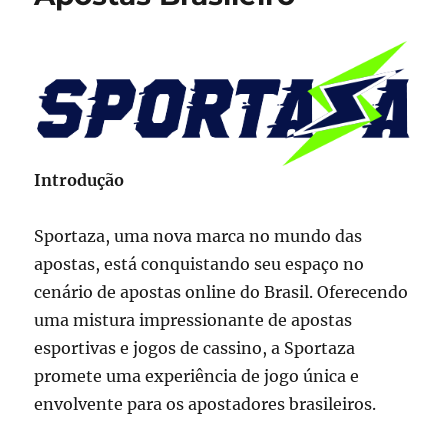
Introdução
Sportaza, uma nova marca no mundo das
apostas, está conquistando seu espaço no
cenário de apostas online do Brasil. Oferecendo
uma mistura impressionante de apostas
esportivas e jogos de cassino, a Sportaza
promete uma experiência de jogo única e
envolvente para os apostadores brasileiros.