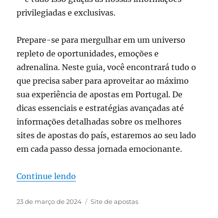
privilegiadas e exclusivas.
Prepare-se para mergulhar em um universo
repleto de oportunidades, emoções e
adrenalina. Neste guia, você encontrará tudo o
que precisa saber para aproveitar ao máximo
sua experiência de apostas em Portugal. De
dicas essenciais e estratégias avançadas até
informações detalhadas sobre os melhores
sites de apostas do país, estaremos ao seu lado
em cada passo dessa jornada emocionante.
“Apostas Betnacional – a plataforma
Continue lendo
Publicado
Categorias
23 de março de 2024
Site de apostas
em