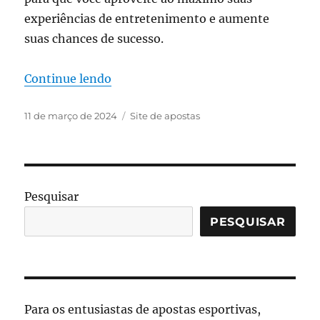
experiências de entretenimento e aumente
suas chances de sucesso.
“Apostas online caixa aberta 24 hora
Continue lendo
Publicado
Categorias
11 de março de 2024
Site de apostas
em
Pesquisar
PESQUISAR
Para os entusiastas de apostas esportivas,