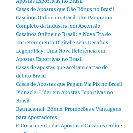
Apostas Esportivas no Brasil
Casas de Apostas que Dão Bônus no Brasil
Cassinos Online no Brasil: Um Panorama
Completo da Indústria em Ascensão
Cassinos Online no Brasil: A Nova Era do
Entretenimento Digital e seus Desafios
LegendPlay: Uma Nova Referência em
Apostas Esportivas no Brasil
Casas de apostas que aceitam cartão de
débito Brasil
Casas de Apostas que Pagam Via Pix no Brasil
Pinnacle: Líder em Apostas Esportivas no
Brasil
Betnacional: Bônus, Promoções e Vantagens
para Apostadores
O Crescimento das Apostas e Cassinos Online