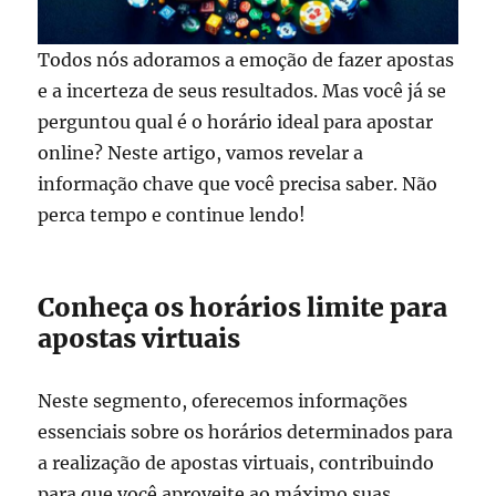
Todos nós adoramos a emoção de fazer apostas
e a incerteza de seus resultados. Mas você já se
perguntou qual é o horário ideal para apostar
online? Neste artigo, vamos revelar a
informação chave que você precisa saber. Não
perca tempo e continue lendo!
Conheça os horários limite para
apostas virtuais
Neste segmento, oferecemos informações
essenciais sobre os horários determinados para
a realização de apostas virtuais, contribuindo
para que você aproveite ao máximo suas