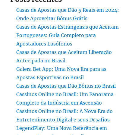
Casas de Apostas que Dão 5 Reais em 2024:
Onde Aproveitar Bônus Grátis
Casas de Apostas Estrangeiras que Aceitam
Portugueses: Guia Completo para
Apostadores Lusófonos
Casas de Apostas que Aceitam Liberação
Antecipada no Brasil
Galera Bet App: Uma Nova Era para as
Apostas Esportivas no Brasil
Casas de Apostas que Dão Bônus no Brasil
Cassinos Online no Brasil: Um Panorama
Completo da Indústria em Ascensão
Cassinos Online no Brasil: A Nova Era do
Entretenimento Digital e seus Desafios
LegendPlay: Uma Nova Referência em