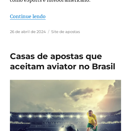
como eSports e futebol americano.
“Betnacional Esportivas: Uma Nova E
Continue lendo
Publicado
Categorias
26 de abril de 2024
Site de apostas
em
Casas de apostas que
aceitam aviator no Brasil