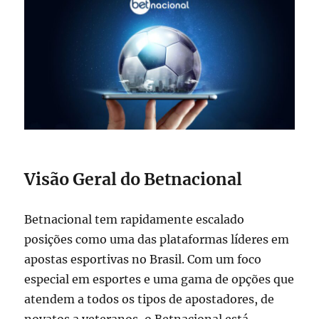
Visão Geral do Betnacional
Betnacional tem rapidamente escalado
posições como uma das plataformas líderes em
apostas esportivas no Brasil. Com um foco
especial em esportes e uma gama de opções que
atendem a todos os tipos de apostadores, de