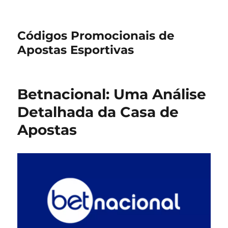
Códigos Promocionais de
Apostas Esportivas
Betnacional: Uma Análise
Detalhada da Casa de
Apostas