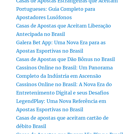
Casas de Apostas Estrangeiras que Aceitam
Portugueses: Guia Completo para
Apostadores Lusófonos
Casas de Apostas que Aceitam Liberação
Antecipada no Brasil
Galera Bet App: Uma Nova Era para as
Apostas Esportivas no Brasil
Casas de Apostas que Dão Bônus no Brasil
Cassinos Online no Brasil: Um Panorama
Completo da Indústria em Ascensão
Cassinos Online no Brasil: A Nova Era do
Entretenimento Digital e seus Desafios
LegendPlay: Uma Nova Referência em
Apostas Esportivas no Brasil
Casas de apostas que aceitam cartão de
débito Brasil