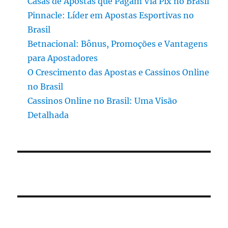
Casas de Apostas que Pagam Via Pix no Brasil
Pinnacle: Líder em Apostas Esportivas no
Brasil
Betnacional: Bônus, Promoções e Vantagens
para Apostadores
O Crescimento das Apostas e Cassinos Online
no Brasil
Cassinos Online no Brasil: Uma Visão
Detalhada