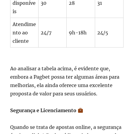
disponíve
30
28
31
is
Atendime
nto ao
24/7
9h-18h
24/5
cliente
Ao analisar a tabela acima, é evidente que,
embora a Pagbet possa ter algumas áreas para
melhorias, ela ainda oferece uma excelente
proposta de valor para seus usuários.
Segurança e Licenciamento
Quando se trata de apostas online, a segurança