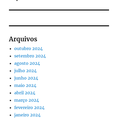
Arquivos
outubro 2024
setembro 2024
agosto 2024
julho 2024
junho 2024
maio 2024
abril 2024
março 2024
fevereiro 2024
janeiro 2024