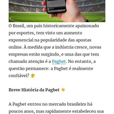
O Brasil, um país historicamente apaixonado
por esportes, tem visto um aumento
exponencial na popularidade das apostas
online. À medida que a indústria cresce, novas
empresas estão surgindo, e uma das que tem
chamado atenção é a
Pagbet
. No entanto, a
questão permanece: a Pagbet é realmente
confiável?
Breve História da Pagbet
A Pagbet entrou no mercado brasileiro há
poucos anos, mas rapidamente estabeleceu sua