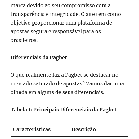
marca devido ao seu compromisso com a
transparência e integridade. O site tem como
objetivo proporcionar uma plataforma de
apostas segura e responsável para os
brasileiros.
Diferenciais da Pagbet
O que realmente faz a Pagbet se destacar no
mercado saturado de apostas? Vamos dar uma
olhada em alguns de seus diferenciais.
Tabela 1: Principais Diferenciais da Pagbet
Características
Descrição