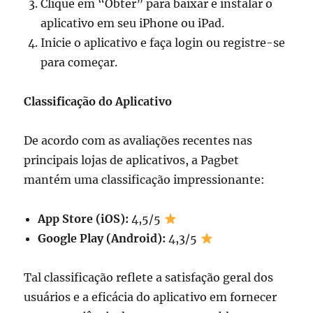
Clique em “Obter” para baixar e instalar o
aplicativo em seu iPhone ou iPad.
Inicie o aplicativo e faça login ou registre-se
para começar.
Classificação do Aplicativo
De acordo com as avaliações recentes nas
principais lojas de aplicativos, a Pagbet
mantém uma classificação impressionante:
App Store (iOS):
4,5/5
Google Play (Android):
4,3/5
Tal classificação reflete a satisfação geral dos
usuários e a eficácia do aplicativo em fornecer