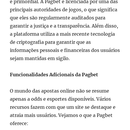
é primordial. A Pagbet é licenciada por uma das
principais autoridades de jogos, o que significa
que eles são regularmente auditados para
garantir a justiça e a transparência. Além disso,
a plataforma utiliza a mais recente tecnologia
de criptografia para garantir que as
informações pessoais e financeiras dos usuários
sejam mantidas em sigilo.
Funcionalidades Adicionais da Pagbet
O mundo das apostas online não se resume
apenas a odds e esportes disponíveis. Vários
recursos fazem com que um site se destaque e
atraia mais usuários. Vejamos o que a Pagbet
oferece: