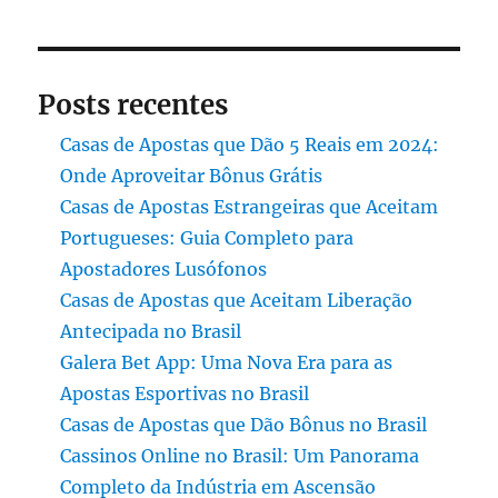
Posts recentes
Casas de Apostas que Dão 5 Reais em 2024:
Onde Aproveitar Bônus Grátis
Casas de Apostas Estrangeiras que Aceitam
Portugueses: Guia Completo para
Apostadores Lusófonos
Casas de Apostas que Aceitam Liberação
Antecipada no Brasil
Galera Bet App: Uma Nova Era para as
Apostas Esportivas no Brasil
Casas de Apostas que Dão Bônus no Brasil
Cassinos Online no Brasil: Um Panorama
Completo da Indústria em Ascensão