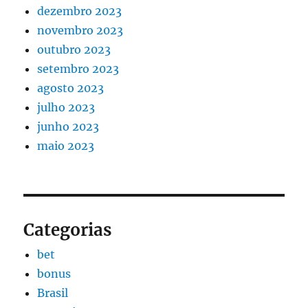
dezembro 2023
novembro 2023
outubro 2023
setembro 2023
agosto 2023
julho 2023
junho 2023
maio 2023
Categorias
bet
bonus
Brasil