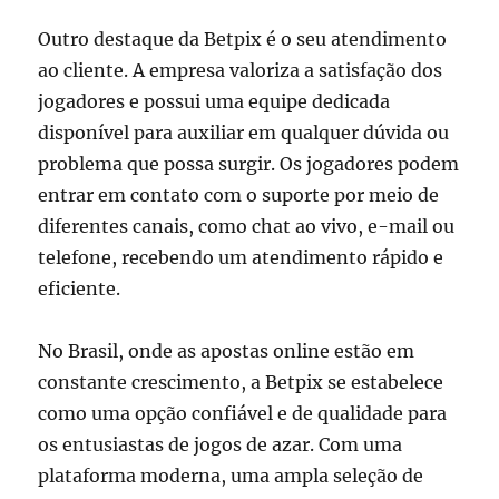
Outro destaque da Betpix é o seu atendimento
ao cliente. A empresa valoriza a satisfação dos
jogadores e possui uma equipe dedicada
disponível para auxiliar em qualquer dúvida ou
problema que possa surgir. Os jogadores podem
entrar em contato com o suporte por meio de
diferentes canais, como chat ao vivo, e-mail ou
telefone, recebendo um atendimento rápido e
eficiente.
No Brasil, onde as apostas online estão em
constante crescimento, a Betpix se estabelece
como uma opção confiável e de qualidade para
os entusiastas de jogos de azar. Com uma
plataforma moderna, uma ampla seleção de