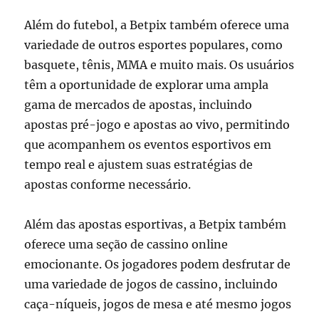
Além do futebol, a Betpix também oferece uma
variedade de outros esportes populares, como
basquete, tênis, MMA e muito mais. Os usuários
têm a oportunidade de explorar uma ampla
gama de mercados de apostas, incluindo
apostas pré-jogo e apostas ao vivo, permitindo
que acompanhem os eventos esportivos em
tempo real e ajustem suas estratégias de
apostas conforme necessário.
Além das apostas esportivas, a Betpix também
oferece uma seção de cassino online
emocionante. Os jogadores podem desfrutar de
uma variedade de jogos de cassino, incluindo
caça-níqueis, jogos de mesa e até mesmo jogos