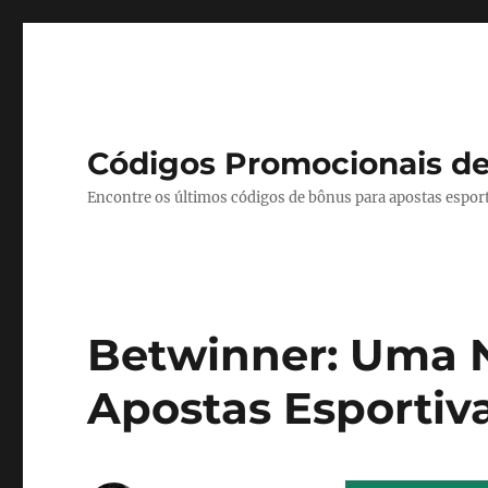
Códigos Promocionais de
Encontre os últimos códigos de bônus para apostas esport
Betwinner: Uma 
Apostas Esportiva