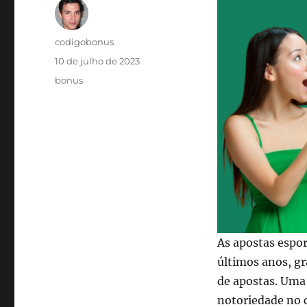
Autor
codigobonus
Publicado
10 de julho de 2023
em
Categorias
bonus
As apostas espor
últimos anos, g
de apostas. Uma
notoriedade no c