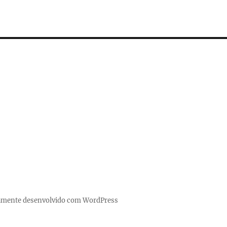
amente desenvolvido com WordPress