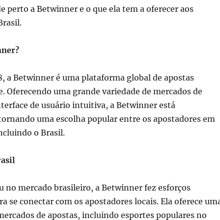
e perto a Betwinner e o que ela tem a oferecer aos
rasil.
nner?
, a Betwinner é uma plataforma global de apostas
ne. Oferecendo uma grande variedade de mercados de
terface de usuário intuitiva, a Betwinner está
tornando uma escolha popular entre os apostadores em
cluindo o Brasil.
asil
 no mercado brasileiro, a Betwinner fez esforços
ara se conectar com os apostadores locais. Ela oferece um
ercados de apostas, incluindo esportes populares no