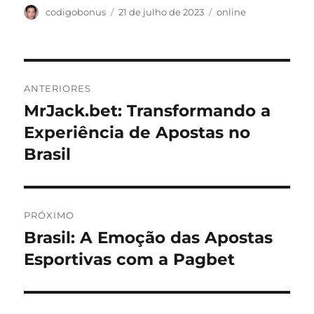
Autor
Publicado
Categorias
codigobonus
21 de julho de 2023
online
em
Navegação
ANTERIORES
de
MrJack.bet: Transformando a
Post
anterior:
Experiência de Apostas no
Post
Brasil
PRÓXIMO
Brasil: A Emoção das Apostas
Próximo
post:
Esportivas com a Pagbet