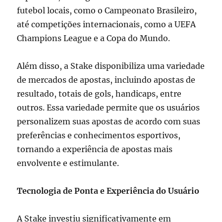
futebol locais, como o Campeonato Brasileiro,
até competições internacionais, como a UEFA
Champions League e a Copa do Mundo.
Além disso, a Stake disponibiliza uma variedade
de mercados de apostas, incluindo apostas de
resultado, totais de gols, handicaps, entre
outros. Essa variedade permite que os usuários
personalizem suas apostas de acordo com suas
preferências e conhecimentos esportivos,
tornando a experiência de apostas mais
envolvente e estimulante.
Tecnologia de Ponta e Experiência do Usuário
A Stake investiu significativamente em