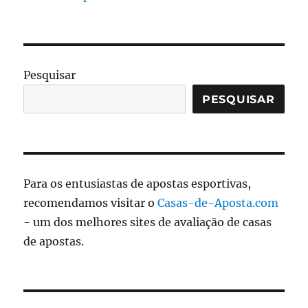
Pesquisar
PESQUISAR
Para os entusiastas de apostas esportivas,
recomendamos visitar o
Casas-de-Aposta.com
- um dos melhores sites de avaliação de casas
de apostas.