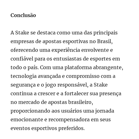
Conclusão
A Stake se destaca como uma das principais
empresas de apostas esportivas no Brasil,
oferecendo uma experiência envolvente e
confiável para os entusiastas de esportes em
todo o país. Com uma plataforma abrangente,
tecnologia avançada e compromisso com a
segurança e o jogo responsável, a Stake
continua a crescer e a fortalecer sua presença
no mercado de apostas brasileiro,
proporcionando aos usuários uma jornada
emocionante e recompensadora em seus
eventos esportivos preferidos.