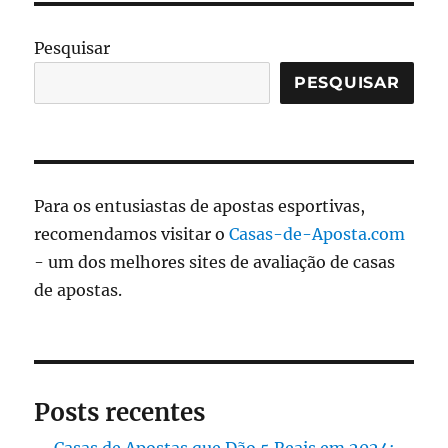
Pesquisar
PESQUISAR
Para os entusiastas de apostas esportivas,
recomendamos visitar o
Casas-de-Aposta.com
- um dos melhores sites de avaliação de casas
de apostas.
Posts recentes
Casas de Apostas que Dão 5 Reais em 2024: