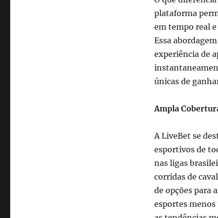
plataforma perm
em tempo real e 
Essa abordagem 
experiência de 
instantaneament
únicas de ganhar
Ampla Cobertura
A LiveBet se des
esportivos de t
nas ligas brasil
corridas de cav
de opções para 
esportes menos 
as tendências m