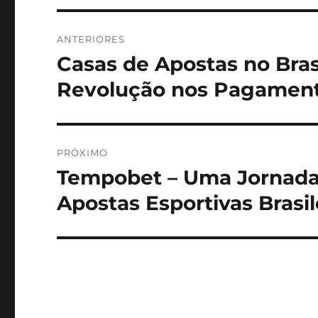
Navegação
ANTERIORES
de
Casas de Apostas no Bras
Post
anterior:
Post
Revolução nos Pagament
PRÓXIMO
Tempobet – Uma Jornada
Próximo
post:
Apostas Esportivas Brasil