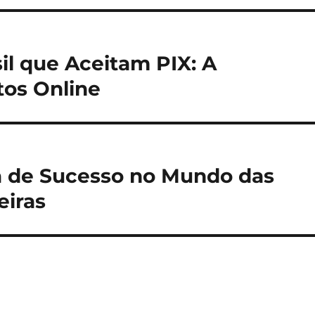
il que Aceitam PIX: A
os Online
 de Sucesso no Mundo das
eiras