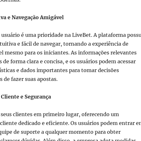
tiva e Navegação Amigável
 usuário é uma prioridade na LiveBet. A plataforma possu
tuitiva e fácil de navegar, tornando a experiência de
l mesmo para os iniciantes. As informações relevantes
 de forma clara e concisa, e os usuários podem acessar
ísticas e dados importantes para tomar decisões
 de fazer suas apostas.
Cliente e Segurança
 seus clientes em primeiro lugar, oferecendo um
liente dedicado e eficiente. Os usuários podem entrar 
quipe de suporte a qualquer momento para obter
sclarecer dúvidas. Além disso, a empresa adota medidas