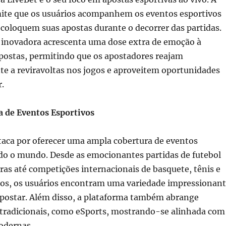
ite que os usuários acompanhem os eventos esportivos
coloquem suas apostas durante o decorrer das partidas.
inovadora acrescenta uma dose extra de emoção à
apostas, permitindo que os apostadores reajam
e a reviravoltas nos jogos e aproveitem oportunidades
.
 de Eventos Esportivos
taca por oferecer uma ampla cobertura de eventos
odo o mundo. Desde as emocionantes partidas de futebol
eiras até competições internacionais de basquete, tênis e
alos, os usuários encontram uma variedade impressionan
apostar. Além disso, a plataforma também abrange
tradicionais, como eSports, mostrando-se alinhada com
odernas.