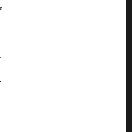
s
e
r