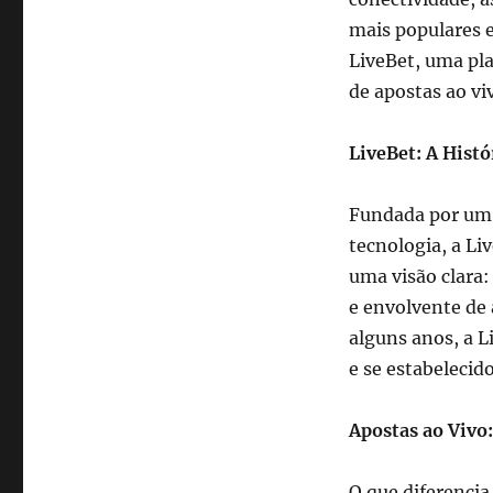
mais populares e
LiveBet, uma pl
de apostas ao vi
LiveBet: A Histó
Fundada por um 
tecnologia, a Li
uma visão clara
e envolvente de 
alguns anos, a L
e se estabelecid
Apostas ao Vivo
O que diferencia