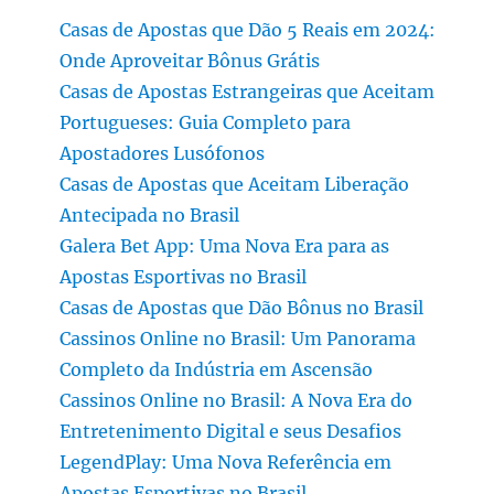
Casas de Apostas que Dão 5 Reais em 2024:
Onde Aproveitar Bônus Grátis
Casas de Apostas Estrangeiras que Aceitam
Portugueses: Guia Completo para
Apostadores Lusófonos
Casas de Apostas que Aceitam Liberação
Antecipada no Brasil
Galera Bet App: Uma Nova Era para as
Apostas Esportivas no Brasil
Casas de Apostas que Dão Bônus no Brasil
Cassinos Online no Brasil: Um Panorama
Completo da Indústria em Ascensão
Cassinos Online no Brasil: A Nova Era do
Entretenimento Digital e seus Desafios
LegendPlay: Uma Nova Referência em
Apostas Esportivas no Brasil