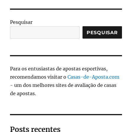
Pesquisar
PESQUISAR
Para os entusiastas de apostas esportivas,
recomendamos visitar o
Casas-de-Aposta.com
- um dos melhores sites de avaliação de casas
de apostas.
Posts recentes