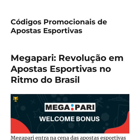
Códigos Promocionais de
Apostas Esportivas
Megapari: Revolução em
Apostas Esportivas no
Ritmo do Brasil
Megapari entra na cena das apostas esportivas