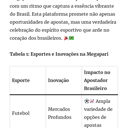
com um ritmo que captura a essência vibrante
do Brasil. Esta plataforma promete não apenas
oportunidades de apostas, mas uma verdadeira
celebração do espírito esportivo que arde no
coração dos brasileiros.
Tabela 1: Esportes e Inovações na Megapari
Impacto no
Esporte
Inovação
Apostador
Brasileiro
Ampla
Mercados
variedade de
Futebol
Profundos
opções de
apostas