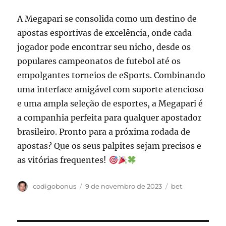
A Megapari se consolida como um destino de
apostas esportivas de excelência, onde cada
jogador pode encontrar seu nicho, desde os
populares campeonatos de futebol até os
empolgantes torneios de eSports. Combinando
uma interface amigável com suporte atencioso
e uma ampla seleção de esportes, a Megapari é
a companhia perfeita para qualquer apostador
brasileiro. Pronto para a próxima rodada de
apostas? Que os seus palpites sejam precisos e
as vitórias frequentes!
Autor
Publicado
Categorias
codigobonus
9 de novembro de 2023
bet
em