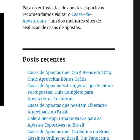
Para os entusiastas de apostas esportivas,
recomendamos visitar o
Casas-de-
Aposta.com
- um dos melhores sites de
avaliação de casas de apostas.
Posts recentes
Casas de Apostas que Dão 5 Reais em 2024:
Onde Aproveitar Bônus Grátis
Casas de Apostas Estrangeiras que Aceitam
Portugueses: Guia Completo para
Apostadores Lusófonos
Casas de Apostas que Aceitam Liberação
Antecipada no Brasil
Galera Bet App: Uma Nova Era para as
Apostas Esportivas no Brasil
Casas de Apostas que Dão Bônus no Brasil
Cassinos Online no Brasil: Um Panorama