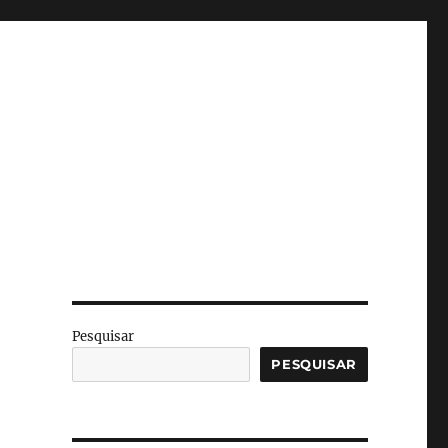
Pesquisar
PESQUISAR