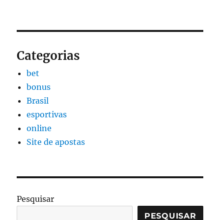
Categorias
bet
bonus
Brasil
esportivas
online
Site de apostas
Pesquisar
PESQUISAR