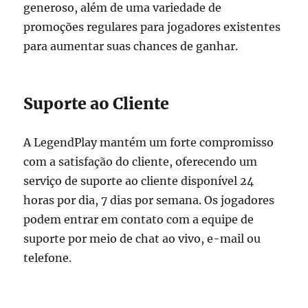
generoso, além de uma variedade de
promoções regulares para jogadores existentes
para aumentar suas chances de ganhar.
Suporte ao Cliente
A LegendPlay mantém um forte compromisso
com a satisfação do cliente, oferecendo um
serviço de suporte ao cliente disponível 24
horas por dia, 7 dias por semana. Os jogadores
podem entrar em contato com a equipe de
suporte por meio de chat ao vivo, e-mail ou
telefone.