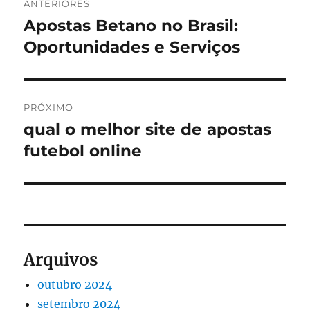
ANTERIORES
de
Apostas Betano no Brasil:
Post
anterior:
Oportunidades e Serviços
Post
PRÓXIMO
qual o melhor site de apostas
Próximo
post:
futebol online
Arquivos
outubro 2024
setembro 2024