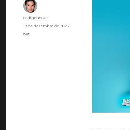
Autor
codigobonus
Publicado
18 de dezembro de 2023
em
Categorias
bet