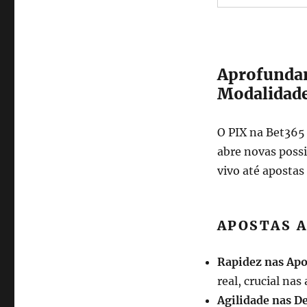
Aprofundan
Modalidade
O PIX na Bet365
abre novas possi
vivo até apostas
APOSTAS A
Rapidez nas Apo
real, crucial nas
Agilidade nas De