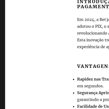
INTRODUÇ
PAGAMENT
Em 2024, a Bet3
adotou o PIX, o 
revolucionando 
Esta inovação t
experiência de a
VANTAGEN
Rapidez nas Tra
em segundos.
Segurança Apri
garantindo a pro
Facilidade de Us