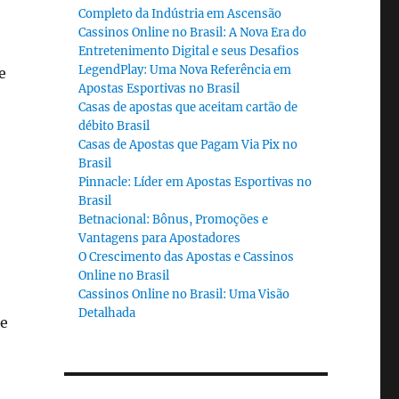
Completo da Indústria em Ascensão
Cassinos Online no Brasil: A Nova Era do
Entretenimento Digital e seus Desafios
LegendPlay: Uma Nova Referência em
e
Apostas Esportivas no Brasil
Casas de apostas que aceitam cartão de
débito Brasil
Casas de Apostas que Pagam Via Pix no
Brasil
Pinnacle: Líder em Apostas Esportivas no
Brasil
Betnacional: Bônus, Promoções e
Vantagens para Apostadores
O Crescimento das Apostas e Cassinos
Online no Brasil
Cassinos Online no Brasil: Uma Visão
Detalhada
te