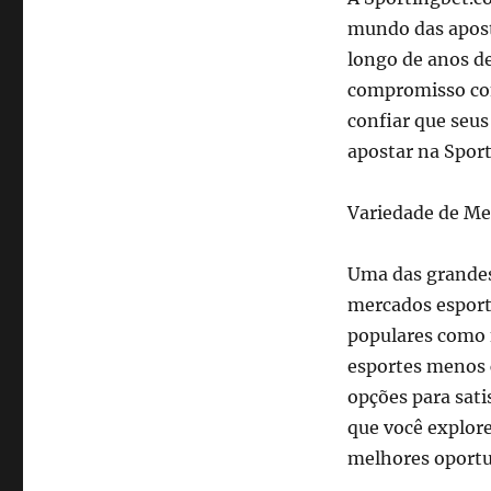
mundo das apost
longo de anos de
compromisso com
confiar que seus
apostar na Spor
Variedade de Me
Uma das grandes
mercados esport
populares como f
esportes menos 
opções para sati
que você explore
melhores oportu