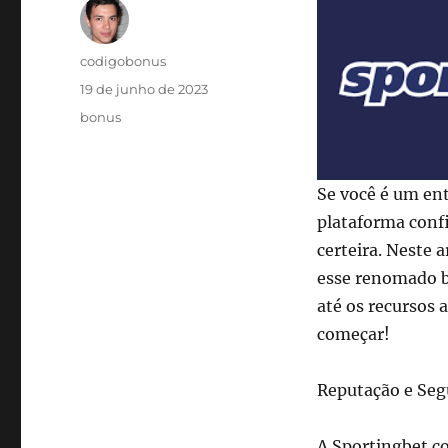
Autor
codigobonus
Publicado
19 de junho de 2023
em
Categorias
bonus
Se você é um en
plataforma conf
certeira. Neste 
esse renomado b
até os recursos 
começar!
Reputação e Seg
A Sportingbet.c