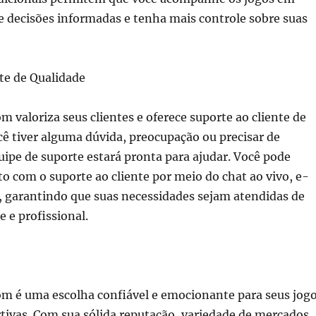
e decisões informadas e tenha mais controle sobre suas
te de Qualidade
m valoriza seus clientes e oferece suporte ao cliente de
cê tiver alguma dúvida, preocupação ou precisar de
quipe de suporte estará pronta para ajudar. Você pode
o com o suporte ao cliente por meio do chat ao vivo, e-
, garantindo que suas necessidades sejam atendidas de
e e profissional.
om é uma escolha confiável e emocionante para seus jog
tivas. Com sua sólida reputação, variedade de mercados,