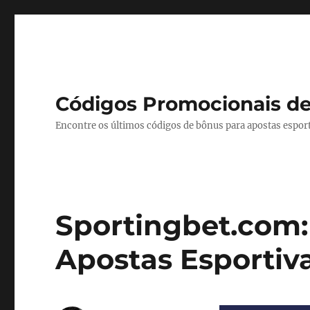
Códigos Promocionais de
Encontre os últimos códigos de bônus para apostas esport
Sportingbet.com:
Apostas Esportiva