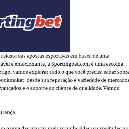
tusiasta das apostas esportivas em busca de uma
iável e emocionante, a Sportingbet.com é uma escolha
artigo, vamos explorar tudo o que você precisa saber sobr
ookmaker, desde sua reputação e variedade de mercado
avançados e o suporte ao cliente de qualidade. Vamos
urança
om é uma das marcas mais reconhecidas e respeitadas no