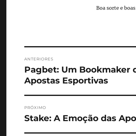
Boa sorte e boa
Navegação
ANTERIORES
de
Pagbet: Um Bookmaker d
Post
anterior:
Post
Apostas Esportivas
PRÓXIMO
Stake: A Emoção das Ap
Próximo
post: