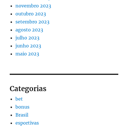
novembro 2023
outubro 2023
setembro 2023
agosto 2023
julho 2023
junho 2023
maio 2023
Categorias
bet
bonus
Brasil
esportivas