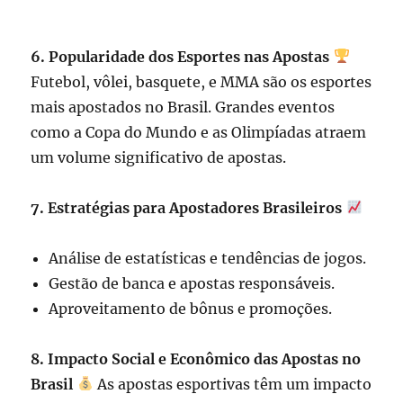
6. Popularidade dos Esportes nas Apostas
Futebol, vôlei, basquete, e MMA são os esportes
mais apostados no Brasil. Grandes eventos
como a Copa do Mundo e as Olimpíadas atraem
um volume significativo de apostas.
7. Estratégias para Apostadores Brasileiros
Análise de estatísticas e tendências de jogos.
Gestão de banca e apostas responsáveis.
Aproveitamento de bônus e promoções.
8. Impacto Social e Econômico das Apostas no
Brasil
As apostas esportivas têm um impacto