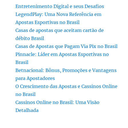
Entretenimento Digital e seus Desafios
LegendPlay: Uma Nova Referência em
Apostas Esportivas no Brasil
Casas de apostas que aceitam cartão de
débito Brasil
Casas de Apostas que Pagam Via Pix no Brasil
Pinnacle: Líder em Apostas Esportivas no
Brasil
Betnacional: Bônus, Promoções e Vantagens
para Apostadores
O Crescimento das Apostas e Cassinos Online
no Brasil
Cassinos Online no Brasil: Uma Visão
Detalhada