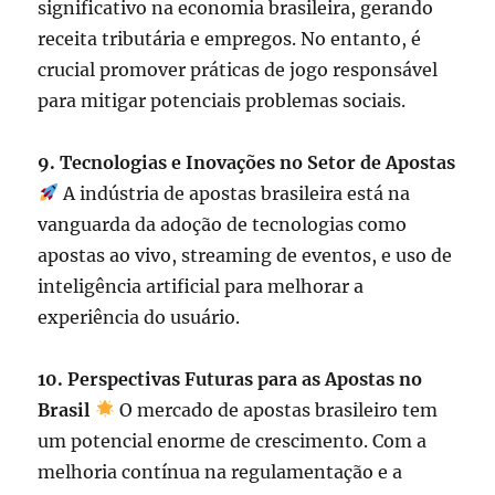
significativo na economia brasileira, gerando
receita tributária e empregos. No entanto, é
crucial promover práticas de jogo responsável
para mitigar potenciais problemas sociais.
9. Tecnologias e Inovações no Setor de Apostas
A indústria de apostas brasileira está na
vanguarda da adoção de tecnologias como
apostas ao vivo, streaming de eventos, e uso de
inteligência artificial para melhorar a
experiência do usuário.
10. Perspectivas Futuras para as Apostas no
Brasil
O mercado de apostas brasileiro tem
um potencial enorme de crescimento. Com a
melhoria contínua na regulamentação e a