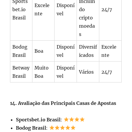
Sports
incluin
Excele
Disponí
bet.io
do
24/7
nte
vel
Brasil
cripto
moeda
s
Bodog
Disponí
Diversif
Excele
Boa
Brasil
vel
icados
nte
Betway
Muito
Disponí
Vários
24/7
Brasil
Boa
vel
14. Avaliação das Principais Casas de Apostas
Sportsbet.io Brasil
:
Bodog Brasil
: