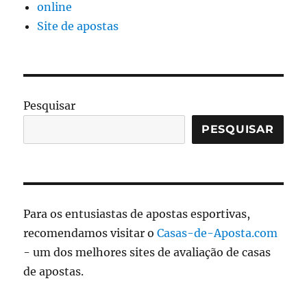
online
Site de apostas
Pesquisar
PESQUISAR
Para os entusiastas de apostas esportivas,
recomendamos visitar o
Casas-de-Aposta.com
- um dos melhores sites de avaliação de casas
de apostas.