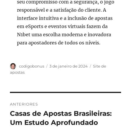
seu compromisso com a segurança, o jogo
responsável e a satisfação do cliente. A
interface intuitiva e a inclusão de apostas
em eSports e eventos virtuais fazem da
N1bet uma escolha moderna e inovadora
para apostadores de todos os níveis.
Autor
Publicado
Categorias
codigobonus
3 de janeiro de 2024
Site de
em
apostas
Navegação
ANTERIORES
de
Casas de Apostas Brasileiras:
Post
anterior:
Um Estudo Aprofundado
Post