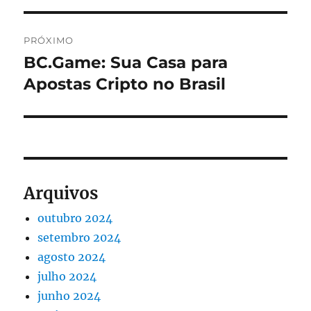
PRÓXIMO
BC.Game: Sua Casa para
Próximo
post:
Apostas Cripto no Brasil
Arquivos
outubro 2024
setembro 2024
agosto 2024
julho 2024
junho 2024